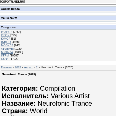
[
CSPOTR.NET.RU
]
Форма входа
Меню сайта
Categories
РАЗНОЕ
[7255]
ОБОИ
[795]
ЮМОР
[51]
ВИДЕО
[4978]
МОБИЛА
[746]
ФИЛЬМЫ
[1220]
МУЗЫКА
[13433]
ИГРЫ
[10586]
СОФТ
[17929]
Главная
»
2025
»
Август
»
2
» Neurofonic Trance (2025)
Neurofonic Trance (2025)
Категория:
Compilation
Исполнитель:
Various Artist
Название:
Neurofonic Trance
Страна:
World