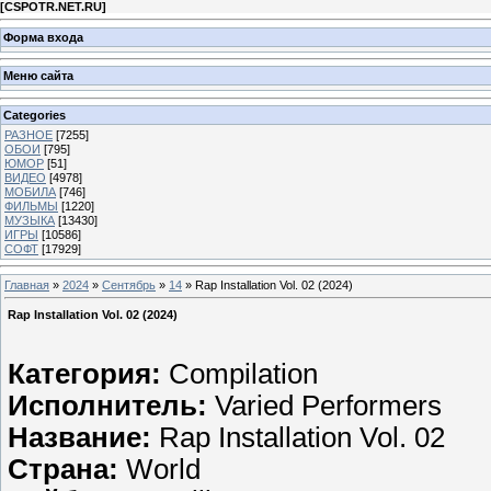
[
CSPOTR.NET.RU
]
Форма входа
Меню сайта
Categories
РАЗНОЕ
[7255]
ОБОИ
[795]
ЮМОР
[51]
ВИДЕО
[4978]
МОБИЛА
[746]
ФИЛЬМЫ
[1220]
МУЗЫКА
[13430]
ИГРЫ
[10586]
СОФТ
[17929]
Главная
»
2024
»
Сентябрь
»
14
» Rap Installation Vol. 02 (2024)
Rap Installation Vol. 02 (2024)
Категория:
Compilation
Исполнитель:
Varied Performers
Название:
Rap Installation Vol. 02
Страна:
World