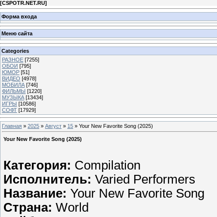
[
CSPOTR.NET.RU
]
Форма входа
Меню сайта
Categories
РАЗНОЕ
[7255]
ОБОИ
[795]
ЮМОР
[51]
ВИДЕО
[4978]
МОБИЛА
[746]
ФИЛЬМЫ
[1220]
МУЗЫКА
[13434]
ИГРЫ
[10586]
СОФТ
[17929]
Главная
»
2025
»
Август
»
15
» Your New Favorite Song (2025)
Your New Favorite Song (2025)
Категория:
Compilation
Исполнитель:
Varied Performers
Название:
Your New Favorite Song
Страна:
World